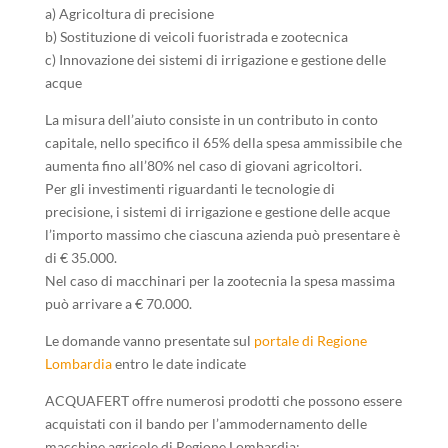
a) Agricoltura di precisione
b) Sostituzione di veicoli fuoristrada e zootecnica
c) Innovazione dei sistemi di irrigazione e gestione delle
acque
La misura dell’aiuto consiste in un contributo in conto
capitale, nello specifico il 65% della spesa ammissibile che
aumenta fino all’80% nel caso di giovani agricoltori.
Per gli investimenti riguardanti le tecnologie di
precisione, i sistemi di irrigazione e gestione delle acque
l’importo massimo che ciascuna azienda può presentare è
di € 35.000.
Nel caso di macchinari per la zootecnia la spesa massima
può arrivare a € 70.000.
Le domande vanno presentate sul
portale di Regione
Lombardia
entro le date indicate
ACQUA
FERT offre
numerosi prodotti che possono essere
acquistati con il bando per l’ammodernamento delle
macchine agricole di Regione Lombardia: