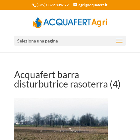
(+39) 0372 835672
agri@acquafert.it
Seleziona una pagina
Acquafert barra
disturbutrice rasoterra (4)