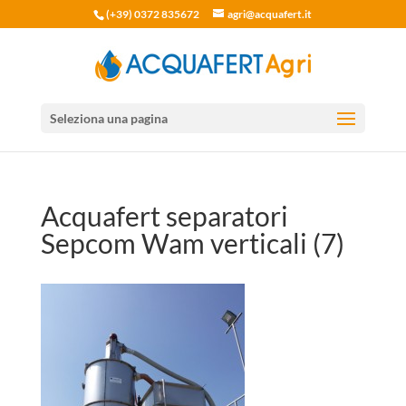
(+39) 0372 835672
agri@acquafert.it
Seleziona una pagina
Acquafert separatori
Sepcom Wam verticali (7)