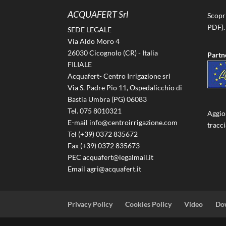
ACQUAFERT Srl
Scopr
PDF).
SEDE LEGALE
Via Aldo Moro 4
26030 Cicognolo (CR) - Italia
Partn
FILIALE
Acquafert- Centro Irrigazione srl
Via S. Padre Pio 11, Ospedalicchio di
Bastia Umbra (PG) 06083
Tel. 075 8010321
Aggio
E-mail info@centroirrigazione.com
tracc
Tel (+39) 0372 835672
Fax (+39) 0372 835673
PEC acquafert@legalmail.it
Email agri@acquafert.it
Privacy Policy
Cookies Policy
Video
Do