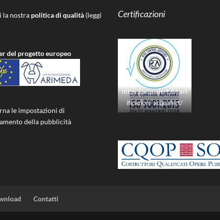
Certificazioni
i la nostra
politica di qualità
(leggi
er del progetto europeo
https://acquafert.it/cert
ificazioni-acquafert/
rna le impostazioni di
iamento della pubblicità
wnload
Contatti