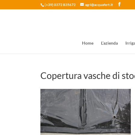
(+39) 0372 835672
agri@acquafert.it
Home
L’azienda
Irrig
Copertura vasche di sto