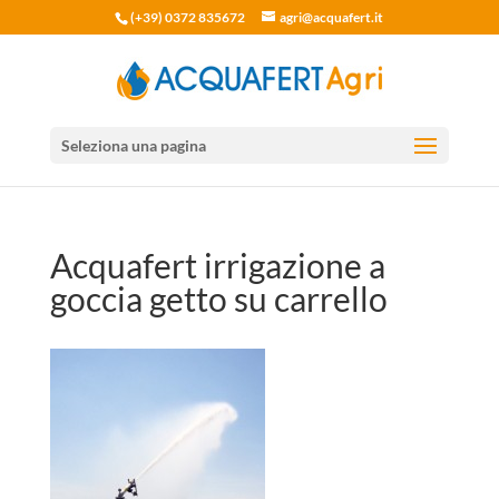
(+39) 0372 835672
agri@acquafert.it
Seleziona una pagina
Acquafert irrigazione a
goccia getto su carrello