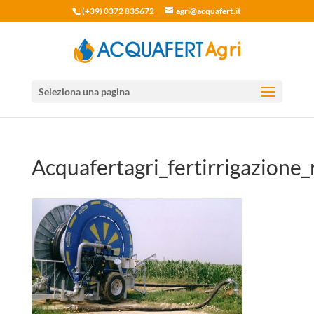
(+39) 0372 835672
agri@acquafert.it
Seleziona una pagina
Acquafertagri_fertirrigazione_