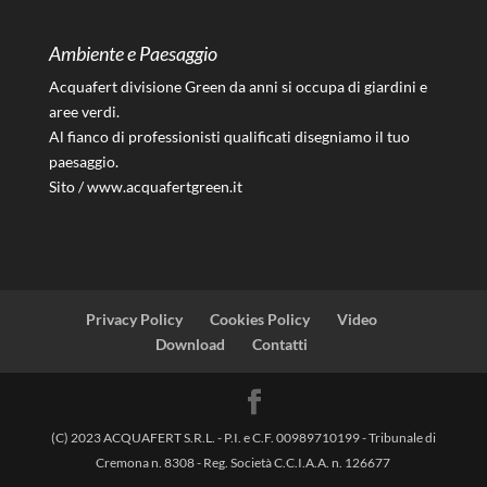
Ambiente e Paesaggio
Acquafert divisione Green da anni si occupa di giardini e
aree verdi.
Al fianco di professionisti qualificati disegniamo il tuo
paesaggio.
Sito /
www.acquafertgreen.it
Privacy Policy
Cookies Policy
Video
Download
Contatti
(C) 2023 ACQUAFERT S.R.L. - P.I. e C.F. 00989710199 - Tribunale di
Cremona n. 8308 - Reg. Società C.C.I.A.A. n. 126677