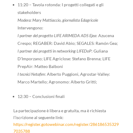
11:20 – Tavola rotonda: I progetti collegati e gli
stakeholders
Modera: Mary Mattiaccio, giornalista Edagricole
Intervengono:
I partner del progetto LIFE ARIMEDA ADS Ejea
: Azucena
Crespo; REGABER: David Abio; SEGALES: Ramón Gea;
I partner dei progetti in networking LIFEDoP
: Guliana
D’Imporzano; LIFE Agriclose: Stefano Brenna; LIFE
PrepAir: Matteo Balboni
I tecnici Netafim
: Alberto Puggioni, Agrostar-Valley:
Marco Martello; Agronomo: Alberto Gritti;
12:30 – Conclusioni finali
La partecipazione è libera e gratuita, ma è richiesta
l’iscrizione al seguente link:
https://register.gotowebinar.com/register/286186535329
7035788