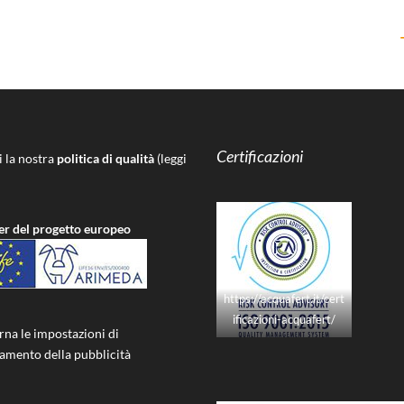
Certificazioni
i la nostra
politica di qualità
(leggi
er del progetto europeo
https://acquafert.it/cert
ificazioni-acquafert/
rna le impostazioni di
iamento della pubblicità