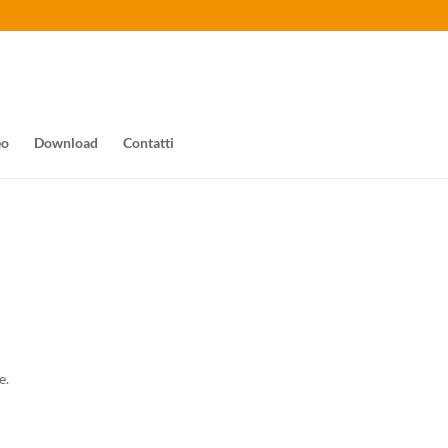
eo
Download
Contatti
e.